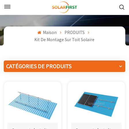
Français
English
Maison
PRODUITS
Kit De Montage Sur Toit Solaire
Français
Deutsch
CATÉGORIES DE PRODUITS
中文
Русский
Español
Português
日本語