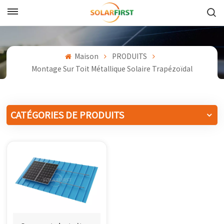
Français
English
Maison
PRODUITS
Montage Sur Toit Métallique Solaire Trapézoïdal
Français
Deutsch
CATÉGORIES DE PRODUITS
中文
Русский
Español
Português
日本語