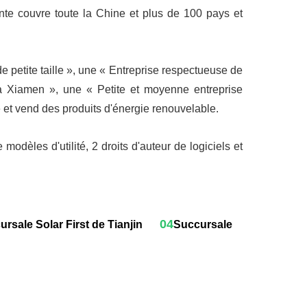
te couvre toute la Chine et plus de 100 pays et
 petite taille », une « Entreprise respectueuse de
e à Xiamen », une « Petite et moyenne entreprise
e et vend des produits d'énergie renouvelable.
modèles d'utilité, 2 droits d'auteur de logiciels et
04
rsale Solar First de Tianjin
Succursale