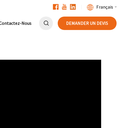
Français
Contactez-Nous
DEMANDER UN DEVIS
English
Français
Deutsch
中文
Русский
Español
Português
日本語