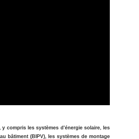
한국어
بالعربية
, y compris les systèmes d'énergie solaire, les
s au bâtiment (BIPV), les systèmes de montage