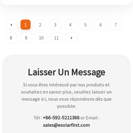
1
2
3
4
5
6
7
8
9
10
11
Laisser Un Message
Si vous êtes intéressé par nos produits et
souhaitez en savoir plus, veuillez laisser un
message ici, nous vous répondrons dès que
possible.
Tél :
+86-592-5211388
or Email :
sales@esolarfirst.com