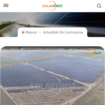
Français
English
Maison
Actualités De L'entreprise
Français
Deutsch
中文
Русский
Español
Português
日本語