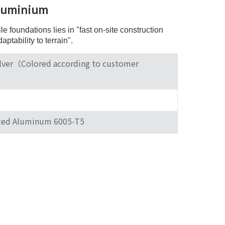
Aluminium
한국어
 foundations lies in "fast on-site construction
بالعربية
ptability to terrain".
ilver（Colored according to customer
ed Aluminum 6005-T5