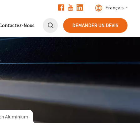
Français
Contactez-Nous
DEMANDER UN DEVIS
English
Français
Deutsch
中文
Русский
Español
 En Aluminium
Português
日本語