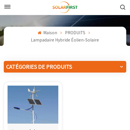
Français
English
Maison
PRODUITS
Lampadaire Hybride Éolien-Solaire
Français
Deutsch
CATÉGORIES DE PRODUITS
中文
Русский
Español
Português
日本語