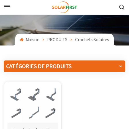
Français
English
Maison
PRODUITS
Crochets Solaires
Français
Deutsch
CATÉGORIES DE PRODUITS
中文
Русский
Español
Português
日本語