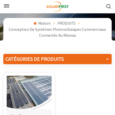
Français
Maison
PRODUITS
English
Conception De Systèmes Photovoltaïques Commerciaux
Connectés Au Réseau
Français
Deutsch
CATÉGORIES DE PRODUITS
中文
Русский
Español
Português
日本語