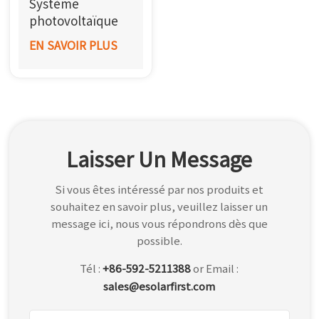
Système
한국어
photovoltaïque
industriel et
EN SAVOIR PLUS
بالعربية
commercial
connecté au
réseau
Laisser Un Message
Si vous êtes intéressé par nos produits et
souhaitez en savoir plus, veuillez laisser un
message ici, nous vous répondrons dès que
possible.
Tél :
+86-592-5211388
or Email :
sales@esolarfirst.com