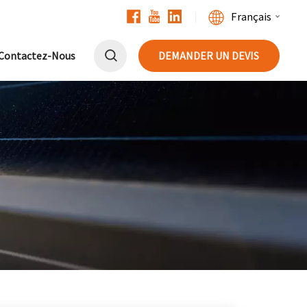
Français
Contactez-Nous
DEMANDER UN DEVIS
English
Français
Deutsch
中文
Русский
Español
Português
日本語