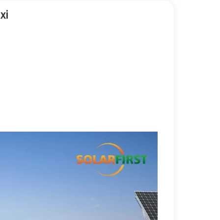
한국어
xi
بالعربية