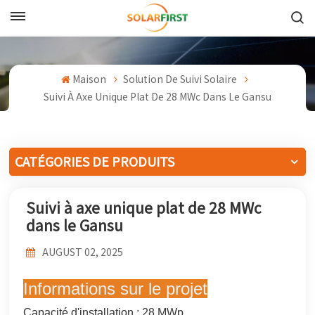
Français
English
Maison
Solution De Suivi Solaire
Suivi À Axe Unique Plat De 28 MWc Dans Le Gansu
Français
Deutsch
CATÉGORIES DE PRODUITS
中文
Suivi à axe unique plat de 28 MWc
Русский
dans le Gansu
Español
AUGUST 02, 2025
Português
Informations sur le projet
日本語
Capacité d'installation : 28 MWp