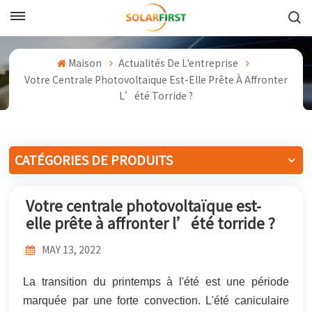
Français
Maison
Actualités De L'entreprise
English
Votre Centrale Photovoltaïque Est-Elle Prête À Affronter
L’été Torride ?
Français
Deutsch
CATÉGORIES DE PRODUITS
中文
Votre centrale photovoltaïque est-
Русский
elle prête à affronter l’été torride ?
Español
MAY 13, 2022
Português
La transition du printemps à l'été est une période
日本語
marquée par une forte convection. L'été caniculaire