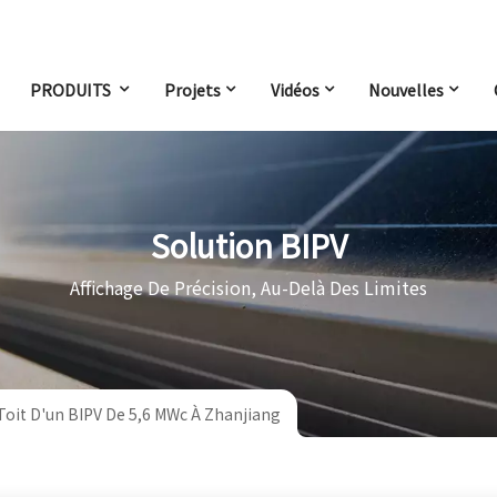
PRODUITS
Projets
Vidéos
Nouvelles
Solution BIPV
Affichage De Précision, Au-Delà Des Limites
 Toit D'un BIPV De 5,6 MWc À Zhanjiang