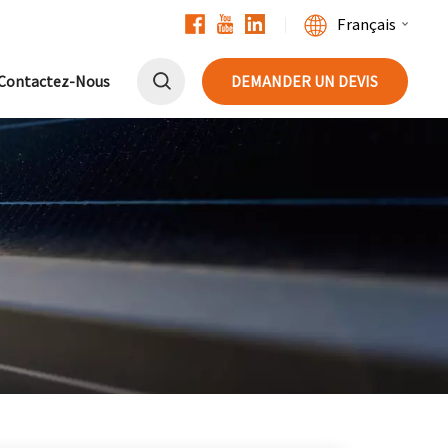
Français
Contactez-Nous
DEMANDER UN DEVIS
English
Français
Deutsch
中文
Русский
Español
Português
日本語