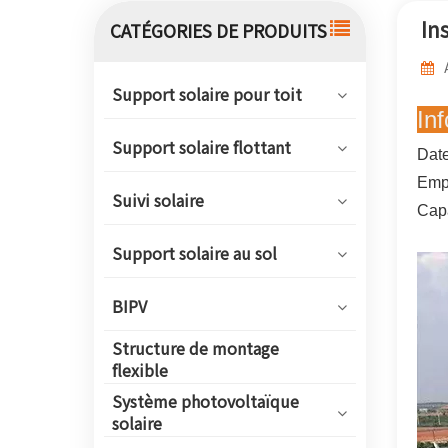
In
CATÉGORIES DE PRODUITS
Support solaire pour toit
Inf
Support solaire flottant
Date
Empl
Suivi solaire
Capa
Support solaire au sol
BIPV
Structure de montage
flexible
Système photovoltaïque
solaire