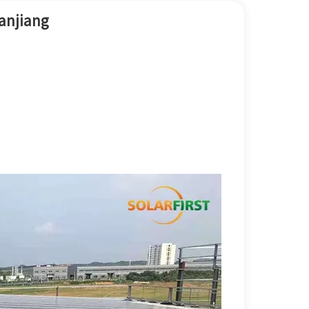
한국어
hanjiang
بالعربية