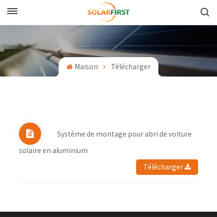
Français
English
Maison
Télécharger
Français
Deutsch
中文
Système de montage pour abri de voiture
Русский
solaire en aluminium
Español
Télécharger
Português
日本語